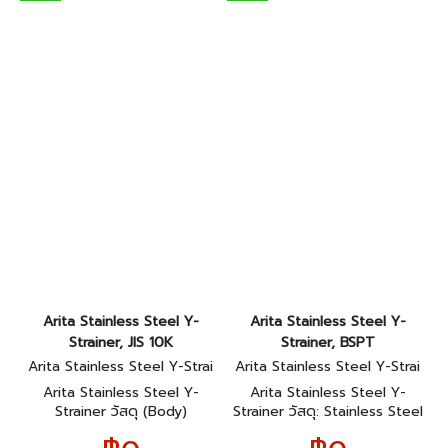
Arita Stainless Steel Y-
Arita Stainless Steel Y-
Strainer, JIS 10K
Strainer, BSPT
Arita Stainless Steel Y-Strai
Arita Stainless Steel Y-Strai
ner, JIS 10K
ner, BSPT
Arita Stainless Steel Y-
Arita Stainless Steel Y-
Strainer วัสดุ (Body)
Strainer วัสดุ: Stainless Steel
Stainless Steel (ส่วนมากเป็น
(SS304 หรือ SS316) ประเภท