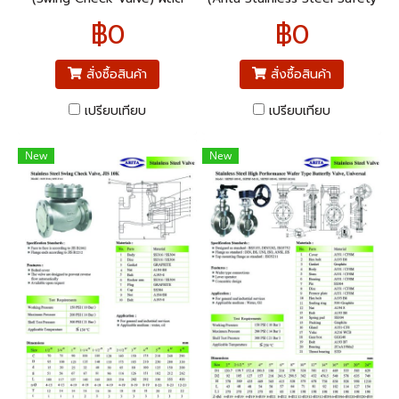
จาก สเตนเลสสตีล เกลียว
Valve) ยี่ห้อ: Arita ชนิดที่นั่ง
฿0
฿0
BSPT (British Standard Pipe
โลหะ (Metal Seat) เกลียว
Tapered)
BSPT (British Standard Pipe
Taper)
สั่งซื้อสินค้า
สั่งซื้อสินค้า
เปรียบเทียบ
เปรียบเทียบ
New
New