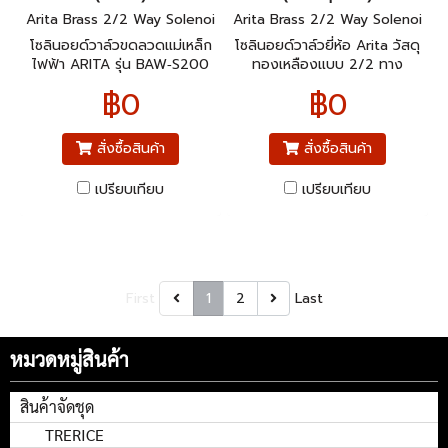
Arita Brass 2/2 Way Solenoi
Arita Brass 2/2 Way Solenoi
d Valve, BSPT (Water)
d Valve, BSPT (Waterproof)
โซลินอยด์วาล์วขดลวดแม่เหล็ก
โซลินอยด์วาล์วยี่ห้อ Arita วัสดุ
ไฟฟ้า ARITA รุ่น BAW‑S200
ทองเหลืองแบบ 2/2 ทาง
(ใช้น้ำ) ประเภท: วาล์วแบบ 2
เกลียว BSPT (กันน้ำ)
฿0
฿0
ทาง (2/2 Way) คือมี 2 ช่อง
และ 2 ตำแหน่ง (เปิด-ปิด)
สั่งซื้อสินค้า
สั่งซื้อสินค้า
เปรียบเทียบ
เปรียบเทียบ
First
1
2
Last
หมวดหมู่สินค้า
สินค้าจัดชุด
TRERICE