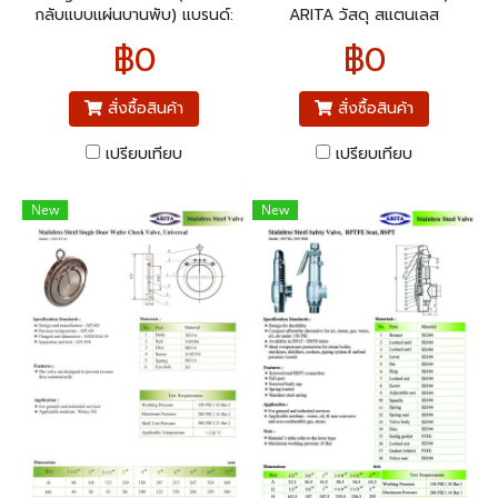
กลับแบบแผ่นบานพับ) แบรนด์:
ARITA วัสดุ สแตนเลส
Arita วัสดุ: Stainless Steel
(Stainless Steel 304 หรือ
฿0
฿0
316 ขึ้นกับรุ่น) เกลียว แบบ
BSPT (British Standard Pipe
Taper)
สั่งซื้อสินค้า
สั่งซื้อสินค้า
เปรียบเทียบ
เปรียบเทียบ
New
New