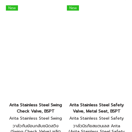
New
New
Arita Stainless Steel Swing
Arita Stainless Steel Safety
Check Valve, BSPT
Valve, Metal Seat, BSPT
Arita Stainless Steel Swing
Arita Stainless Steel Safety
Check Valve, BSPT
Valve, Metal Seat, BSPT
วาล์วกันย้อนกลับชนิดสวิง
วาล์วนิรภัยสแตนเลส Arita
(Swing Check Valve) ผลิต
(Arita Stainless Steel Safety