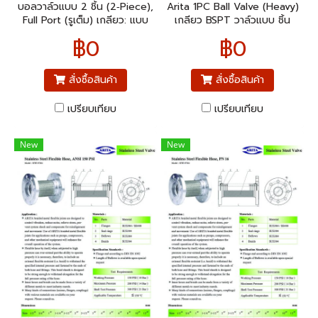
ll Valve, BSPT (Heavy)
l Valve, BSPT (Heavy)
บอลวาล์วแบบ 2 ชิ้น (2‑Piece),
Arita 1PC Ball Valve (Heavy)
Full Port (รูเต็ม) เกลียว: แบบ
เกลียว BSPT วาล์วแบบ ชิ้น
BSPT (British Standard Pipe
เดียว (1 ชิ้น) โครงสร้างแข็งแรง
฿0
฿0
Tapered) ยี่ห้อ Arita
ใช้งานง่าย ติดตั้งสะดวก
สั่งซื้อสินค้า
สั่งซื้อสินค้า
เปรียบเทียบ
เปรียบเทียบ
New
New