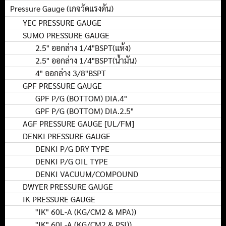
Pressure Gauge (เกจวัดแรงดัน)
YEC PRESSURE GAUGE
SUMO PRESSURE GAUGE
2.5" ออกล่าง 1/4"BSPT(แห้ง)
2.5" ออกล่าง 1/4"BSPT(น้ำมัน)
4" ออกล่าง 3/8"BSPT
GPF PRESSURE GAUGE
GPF P/G (BOTTOM) DIA.4"
GPF P/G (BOTTOM) DIA.2.5"
AGF PRESSURE GAUGE [UL/FM]
DENKI PRESSURE GAUGE
DENKI P/G DRY TYPE
DENKI P/G OIL TYPE
DENKI VACUUM/COMPOUND
DWYER PRESSURE GAUGE
IK PRESSURE GAUGE
"IK" 60L-A (KG/CM2 & MPA))
"IK" 60L-A (KG/CM2 & PSI))