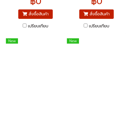
฿0
฿0
SS304 หรือ SS316) มาตรฐาน
เกลียว: BSPT (British
หน้าแปลน JIS 10K
Standard Pipe Taper
Thread)
สั่งซื้อสินค้า
สั่งซื้อสินค้า
เปรียบเทียบ
เปรียบเทียบ
New
New