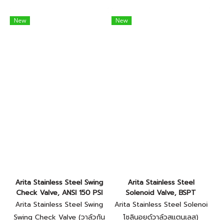
New
New
Arita Stainless Steel Swing
Arita Stainless Steel
Check Valve, ANSI 150 PSI
Solenoid Valve, BSPT
Arita Stainless Steel Swing
Arita Stainless Steel Solenoi
Check Valve, ANSI 150 PSI
d Valve, BSPT
Swing Check Valve (วาล์วกัน
โซลินอยด์วาล์วสแตนเลส)