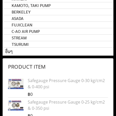
KAMOTO, TAKI PUMP
BERKELEY
ASADA
FUJICLEAN
C-AO AIR PUMP
STREAM
TSURUMI
อื่นๆ
PRODUCT ITEM
Safegauge Pressure Gauge 0-30 kg/cm2
& 0-400 psi
฿0
Safegauge Pressure Gauge 0-25 kg/cm2
& 0-350 psi
฿0