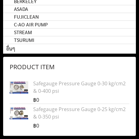
BERKELEY
ASADA
FUJICLEAN
C-AO AIR PUMP
STREAM
TSURUMI
อื่นๆ
PRODUCT ITEM
Safegauge Pressure Gauge 0-30 kg/cm2
& 0-400 psi
฿0
Safegauge Pressure Gauge 0-25 kg/cm2
& 0-350 psi
฿0