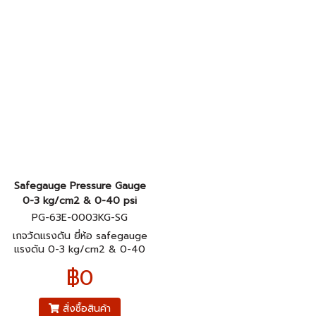
Safegauge Pressure Gauge
0-3 kg/cm2 & 0-40 psi
PG-63E-0003KG-SG
เกจวัดแรงดัน ยี่ห้อ safegauge
แรงดัน 0-3 kg/cm2 & 0-40
psi ตัวเรือนสแตนเลส304 ขนาด
฿0
หน้าปัทม์ 2.5" เกลียวทองเหลือง
ออกหลังมีปีก 1/4"pt
สั่งซื้อสินค้า