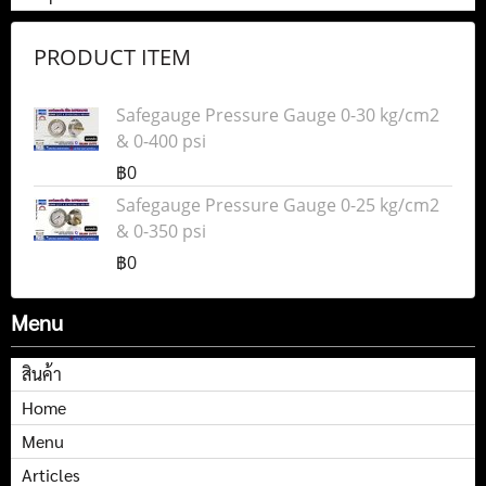
PRODUCT ITEM
Safegauge Pressure Gauge 0-30 kg/cm2
& 0-400 psi
฿0
Safegauge Pressure Gauge 0-25 kg/cm2
& 0-350 psi
฿0
Menu
สินค้า
Home
Menu
Articles