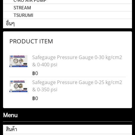
STREAM
TSURUMI
อื่นๆ
PRODUCT ITEM
Safegauge Pressure Gauge 0-30 kg/cm2
& 0-400 psi
฿0
Safegauge Pressure Gauge 0-25 kg/cm2
& 0-350 psi
฿0
Menu
สินค้า