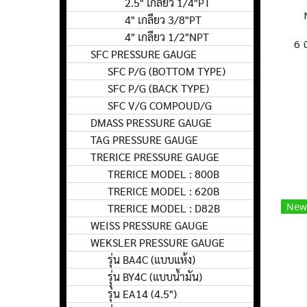
2.5" เกลียว 1/4"PT
4" เกลียว 3/8"PT
4" เกลียว 1/2"NPT
6 
SFC PRESSURE GAUGE
SFC P/G (BOTTOM TYPE)
SFC P/G (BACK TYPE)
SFC V/G COMPOUD/G
DMASS PRESSURE GAUGE
TAG PRESSURE GAUGE
TRERICE PRESSURE GAUGE
TRERICE MODEL : 800B
TRERICE MODEL : 620B
New
TRERICE MODEL : D82B
WEISS PRESSURE GAUGE
WEKSLER PRESSURE GAUGE
รุ่น BA4C (แบบแห้ง)
รุุ่น BY4C (แบบน้ำมัน)
รุ่น EA14 (4.5")