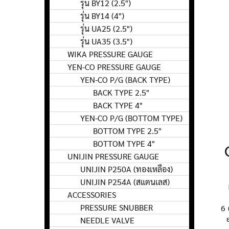
รุ่น BY12 (2.5")
รุ่น BY14 (4")
รุ่น UA25 (2.5")
รุ่น UA35 (3.5")
WIKA PRESSURE GAUGE
YEN-CO PRESSURE GAUGE
YEN-CO P/G (BACK TYPE)
BACK TYPE 2.5"
BACK TYPE 4"
YEN-CO P/G (BOTTOM TYPE)
BOTTOM TYPE 2.5"
BOTTOM TYPE 4"
UNIJIN PRESSURE GAUGE
UNIJIN P250A (ทองเหลือง)
UNIJIN P254A (สแตนเลส)
ACCESSORIES
PRESSURE SNUBBER
6 
NEEDLE VALVE