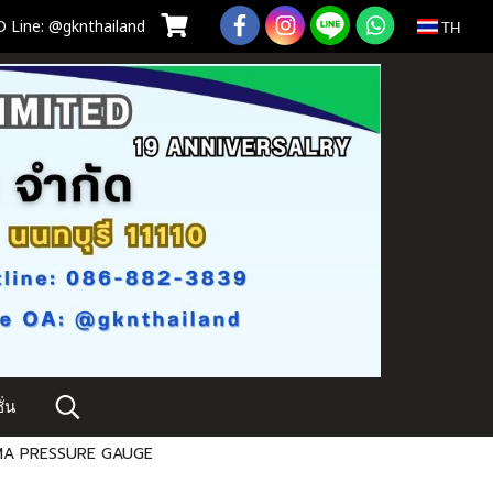
 Line: @gknthailand
TH
่น
MA PRESSURE GAUGE