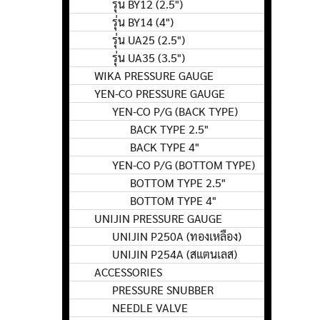
รุ่น BY12 (2.5")
รุ่น BY14 (4")
รุ่น UA25 (2.5")
รุ่น UA35 (3.5")
WIKA PRESSURE GAUGE
YEN-CO PRESSURE GAUGE
YEN-CO P/G (BACK TYPE)
BACK TYPE 2.5"
BACK TYPE 4"
YEN-CO P/G (BOTTOM TYPE)
BOTTOM TYPE 2.5"
BOTTOM TYPE 4"
UNIJIN PRESSURE GAUGE
UNIJIN P250A (ทองเหลือง)
UNIJIN P254A (สแตนเลส)
ACCESSORIES
PRESSURE SNUBBER
NEEDLE VALVE