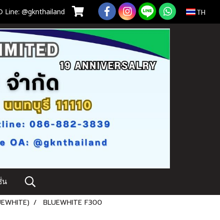
 Line: @gknthailand
TH
่น
EWHITE)
BLUEWHITE F300