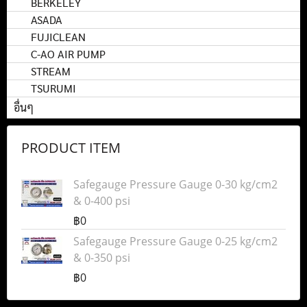
BERKELEY
ASADA
FUJICLEAN
C-AO AIR PUMP
STREAM
TSURUMI
อื่นๆ
PRODUCT ITEM
Safegauge Pressure Gauge 0-30 kg/cm2
& 0-400 psi
฿0
Safegauge Pressure Gauge 0-25 kg/cm2
& 0-350 psi
฿0