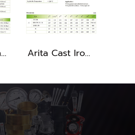
Arita Brass Safety Valve, BSPT, Class 200 PSI PTFE 210 °C
Arita Cast Iron Double Door Wafer Check Valve, Universal