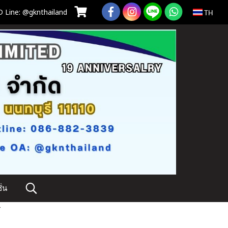
 Line: @gknthailand
TH
่น
T