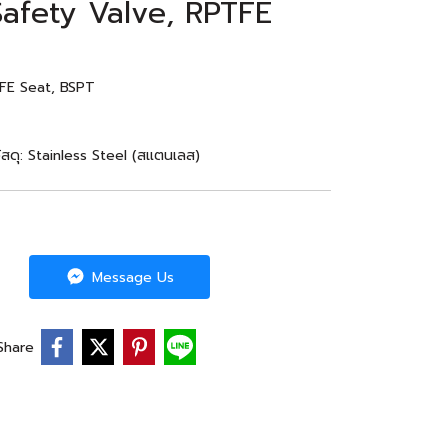
 Safety Valve, RPTFE
TFE Seat, BSPT
ัสดุ: Stainless Steel (สแตนเลส)
Message Us
Share