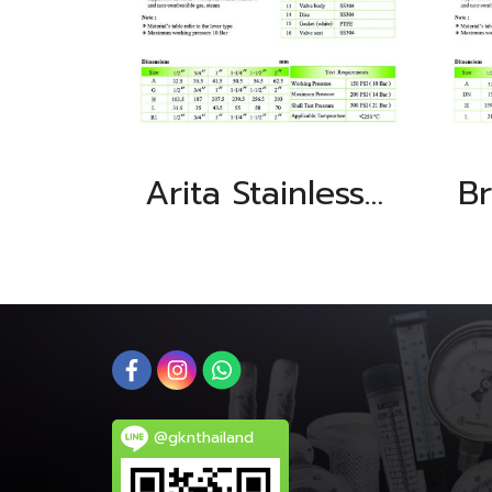
Arita Stainless Steel Safety Valve, Metal Seat, BSPT
@gknthailand