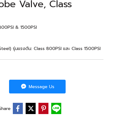
obe Valve, Class
 800PSI & 1500PSI
teel) รุ่นแรงดัน: Class 800PSI และ Class 1500PSI
Message Us
Share