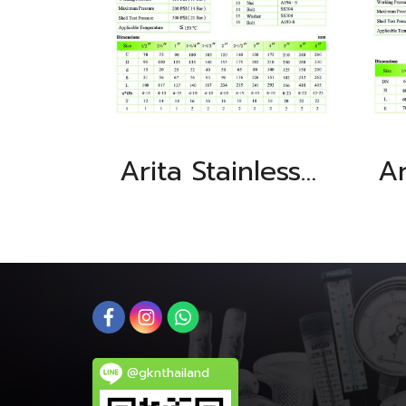
Arita Stainless Steel Globe Valve, JIS 10K
@gknthailand