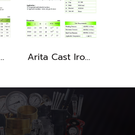
t Iron Double Door Wafer Check Valve, Universal
Arita Cast Iron Automatic Air Vent Valve, BSPT