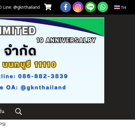
 Line: @gknthailand
TH
่น
PSI