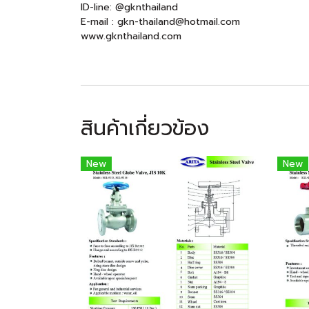
ID-line: @gknthailand
E-mail : gkn-thailand@hotmail.com
www.gknthailand.com
สินค้าเกี่ยวข้อง
New
New