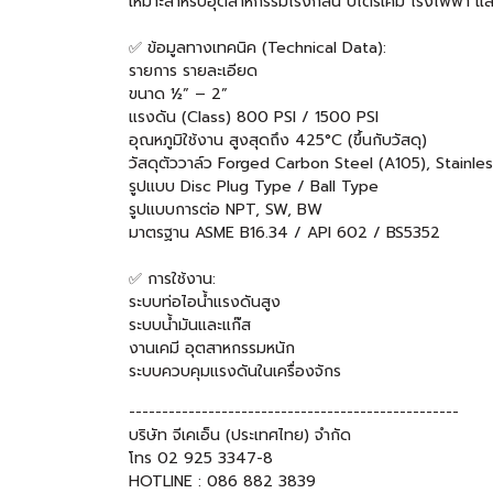
เหมาะสำหรับอุตสาหกรรมโรงกลั่น ปิโตรเคมี โรงไฟฟ้า แ
✅ ข้อมูลทางเทคนิค (Technical Data):
รายการ รายละเอียด
ขนาด ½” – 2”
แรงดัน (Class) 800 PSI / 1500 PSI
อุณหภูมิใช้งาน สูงสุดถึง 425°C (ขึ้นกับวัสดุ)
วัสดุตัววาล์ว Forged Carbon Steel (A105), Stainles
รูปแบบ Disc Plug Type / Ball Type
รูปแบบการต่อ NPT, SW, BW
มาตรฐาน ASME B16.34 / API 602 / BS5352
✅ การใช้งาน:
ระบบท่อไอน้ำแรงดันสูง
ระบบน้ำมันและแก๊ส
งานเคมี อุตสาหกรรมหนัก
ระบบควบคุมแรงดันในเครื่องจักร
--------------------------------------------------
บริษัท จีเคเอ็น (ประเทศไทย) จำกัด
โทร 02 925 3347-8
HOTLINE : 086 882 3839