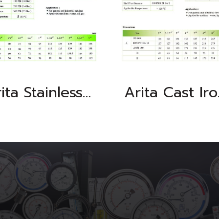
Arita Stainless Steel Globe Valve, BSPT
Arita Cas