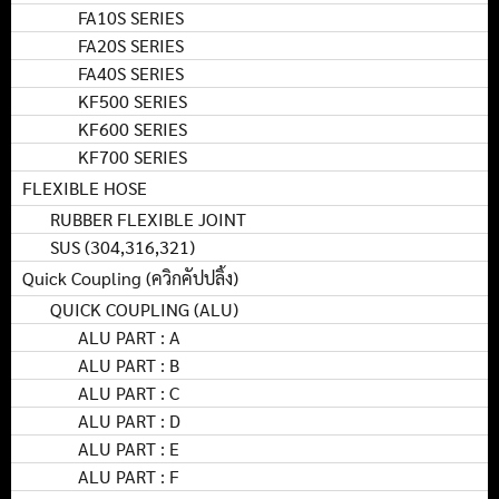
FA10S SERIES
FA20S SERIES
FA40S SERIES
KF500 SERIES
KF600 SERIES
KF700 SERIES
FLEXIBLE HOSE
RUBBER FLEXIBLE JOINT
SUS (304,316,321)
Quick Coupling (ควิกคัปปลิ้ง)
QUICK COUPLING (ALU)
ALU PART : A
ALU PART : B
ALU PART : C
ALU PART : D
ALU PART : E
ALU PART : F