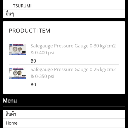
TSURUMI
อื่นๆ
PRODUCT ITEM
Safegauge Pressure Gauge 0-30 kg/cm2
& 0-400 psi
฿0
Safegauge Pressure Gauge 0-25 kg/cm2
& 0-350 psi
฿0
Menu
สินค้า
Home