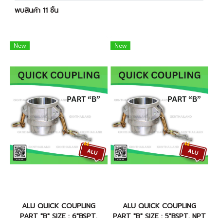
พบสินค้า 11 ชิ้น
New
New
ALU QUICK COUPLING
ALU QUICK COUPLING
PART "B" SIZE : 6"BSPT,
PART "B" SIZE : 5"BSPT, NPT