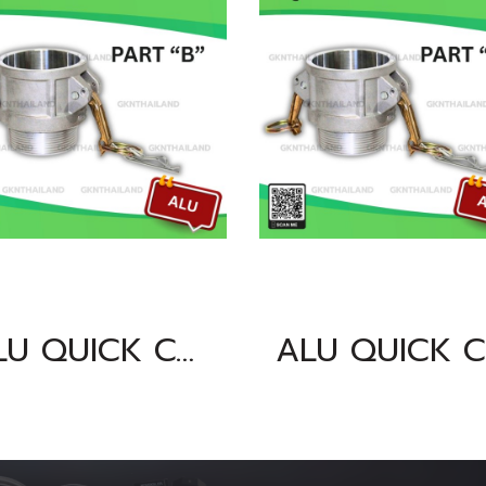
ALU QUICK COUPLING PART "B" SIZE : 2.1/2"BSPT, NPT
AL