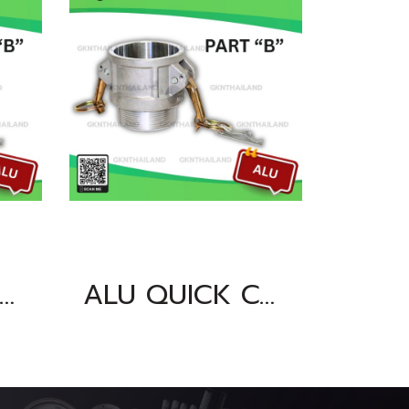
U QUICK COUPLING PART "B" SIZE : 5"BSPT, NPT
ALU QUICK COUPLING PART "B" SIZE : 4"BSPT, NPT