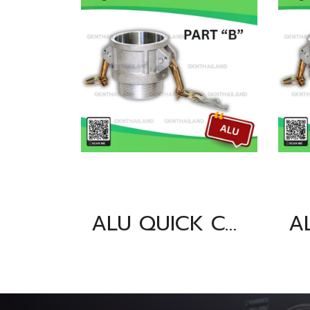
ALU QUICK COUPLING PART "B" SIZE : 6"BSPT, NPT