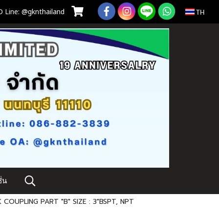
 Line: @gknthailand
TH
่น
 COUPLING PART "B" SIZE : 3"BSPT, NPT