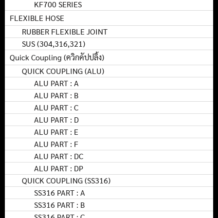
KF700 SERIES
FLEXIBLE HOSE
RUBBER FLEXIBLE JOINT
SUS (304,316,321)
Quick Coupling (ควิกคัปปลิ้ง)
QUICK COUPLING (ALU)
ALU PART : A
ALU PART : B
ALU PART : C
ALU PART : D
ALU PART : E
ALU PART : F
ALU PART : DC
ALU PART : DP
QUICK COUPLING (SS316)
SS316 PART : A
SS316 PART : B
SS316 PART : C