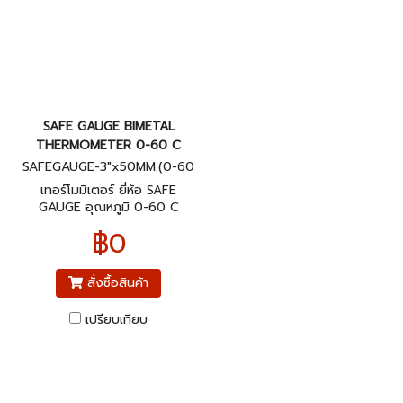
SAFE GAUGE BIMETAL
THERMOMETER 0-60 C
SAFEGAUGE-3"x50MM.(0-60
C)BACK
เทอร์โมมิเตอร์ ยี่ห้อ SAFE
GAUGE อุณหภูมิ 0-60 C
ขนาดหน้าปัทม์ 3" ก้านยาว 2"
฿0
เกลียวออกหลัง 1/2"NPT
สั่งซื้อสินค้า
เปรียบเทียบ