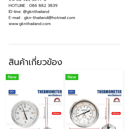
HOTLINE : 086 882 3839
ID-line: @gknthailand
E-mail : gkn-thailand@hotmail.com
www.gknthailand.com
สินค้าเกี่ยวข้อง
New
New