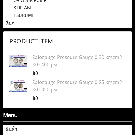
STREAM
TSURUMI
อื่นๆ
PRODUCT ITEM
Safegauge Pressure Gauge 0-30 kg/cm2
& 0-400 psi
฿0
Safegauge Pressure Gauge 0-25 kg/cm2
& 0-350 psi
฿0
Menu
สินค้า