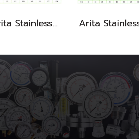
Arita Stainless Steel 1PC Ball Valve, BSPT (Heavy)