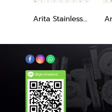
Arita Stainless Steel 3 Way Ball Valve, BSPT (T Port, L Port)
@gknthailand