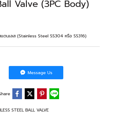
 Ball Valve (3PC Body)
 สแตนเลส (Stainless Steel SS304 หรือ SS316)
Message Us
Share
NLESS STEEL BALL VALVE