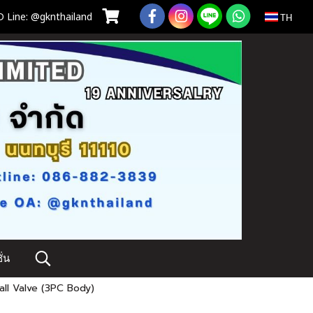
 Line: @gknthailand
TH
่น
Ball Valve (3PC Body)