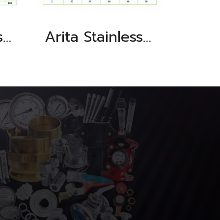
Arita Stainless Steel 2PC Ball Valve, BSPT (Heavy)
Arita Stainless Steel Needle Valve, NPT, Class 600 PSI