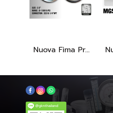
Nuova Fima Pressure Gauge
@gknthailand