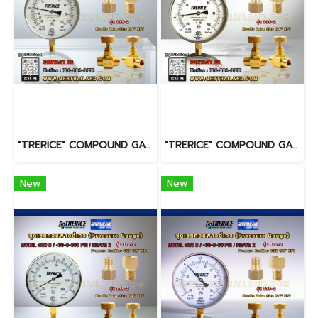
"TRERICE" COMPOUND GAUGE MODEL : 620B RANGE : 30-0-30 PSI & -60 INHG-4 KG/CM2 & BRASS PRESSURE SNUBBER & BRASS NEEDLE VALVE
"TRERICE" COMPOUND GAUGE MODEL : 620B RANGE : 30-0-100 PSI & -30 INHG-7 KG/CM2 & BRASS PRESSURE SNUBBER & BRASS NEEDLE VALVE
New
New