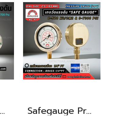
auge Pressure Gauge 0-50 kg/cm2 & 0-700 psi Body : sus304 Dia.2.5" Conn.brass 1/4"pt Bottom Type
Safegauge Pressure Gauge 0-700 kg/cm2 & 0-10000 psi Body : sus304 Dia.2.5" Conn.brass 1/4"pt Bottom Type