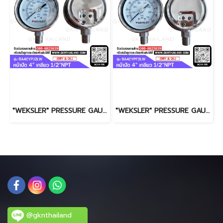
"WEKSLER" PRESSURE GAUGE MODEL : BA4CYPJ2LW RANGE : 0-300 PSI & 0-2100 KPA
"WEKSLER" PRESSURE GAUGE MODEL : BA4CYPF2LW RANGE : 0-100 PSI & 0-700 KPA
@gknthailand