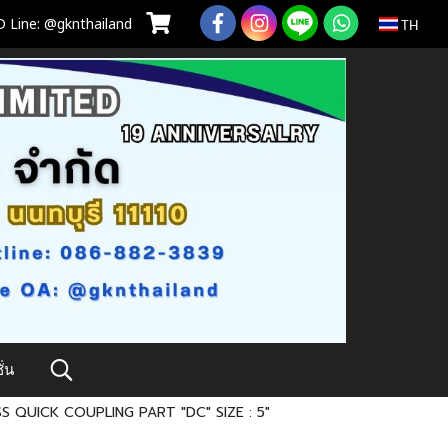
 Line: @gknthailand
TH
่น
S QUICK COUPLING PART "DC" SIZE : 5"