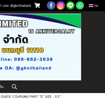
 Line: @gknthailand
TH
่น
 QUICK COUPLING PART "E" SIZE : 1/2"