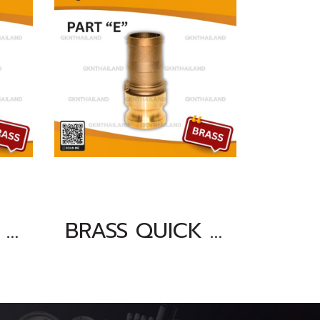
BRASS QUICK COUPLING PART "E" SIZE : 5"
BRASS QUICK COUPLING PART "E" SIZE : 4"