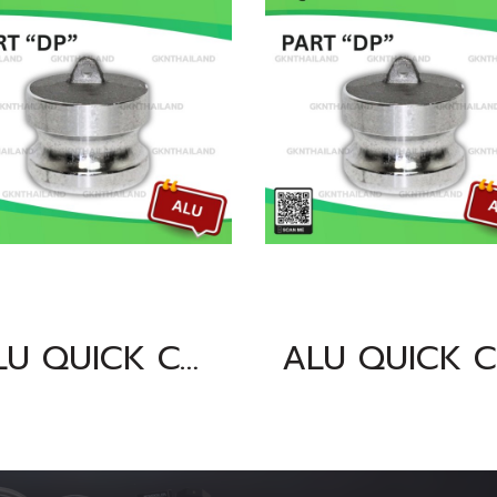
ALU QUICK COUPLING PART "DP" SIZE : 6"
AL