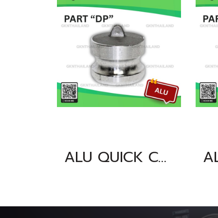
ALU QUICK COUPLING PART "DP" SIZE : 3"