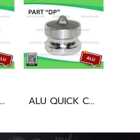
U QUICK COUPLING PART "DP" SIZE : 2"
ALU QUICK COUPLING PART "DP" SIZE : 5"