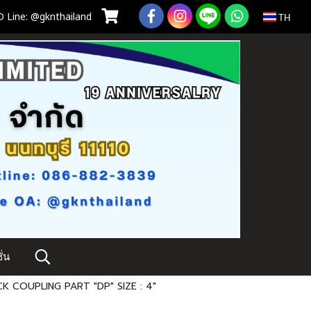
 Line: @gknthailand
TH
่น
K COUPLING PART "DP" SIZE : 4"