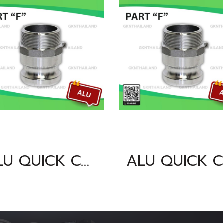
ALU QUICK COUPLING PART "F" SIZE : 5"BSPT, NPT
AL