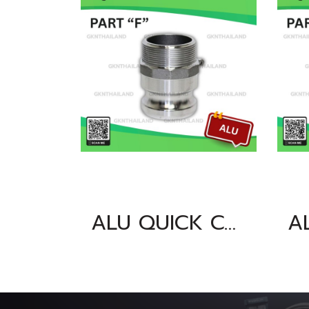
ALU QUICK COUPLING PART "F" SIZE : 3"BSPT, NPT