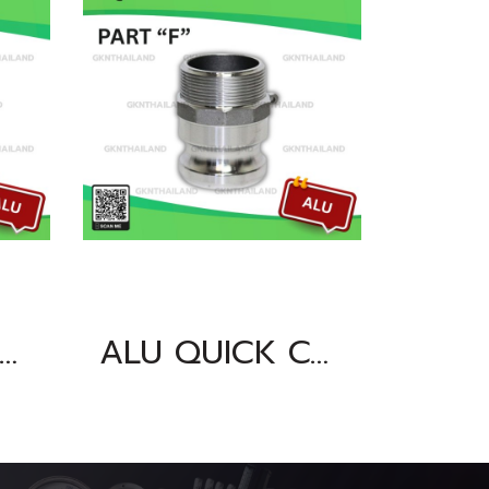
U QUICK COUPLING PART "F" SIZE : 2.1/2"BSPT, NPT
ALU QUICK COUPLING PART "F" SIZE : 4"BSPT, NPT