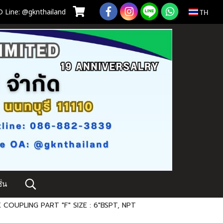
 Line: @gknthailand
TH
่น
 COUPLING PART "F" SIZE : 6"BSPT, NPT