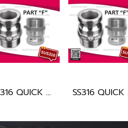
SS316 QUICK COUPLING PART "F" SIZE : 2"BSPT, NPT
SS316 