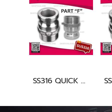
SS316 QUICK COUPLING PART "F" SIZE : 4"BSPT, NPT