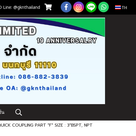
 Line: @gknthailand
TH
่น
QUICK COUPLING PART "F" SIZE : 3"BSPT, NPT