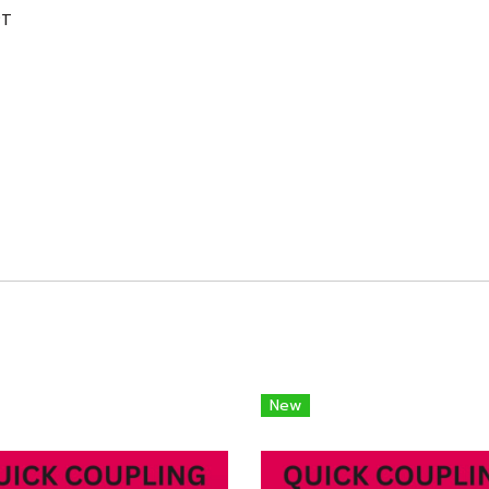
PT
New