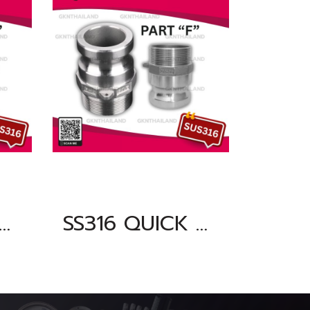
QUICK COUPLING PART "F" SIZE : 1.1/2"BSPT, NPT
SS316 QUICK COUPLING PART "F" SIZE : 2.1/2"BSPT, NPT