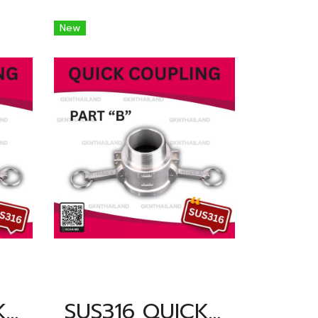
New
SUS316 QUICK COUPLING PART "B" SIZE : 1.1/4"(BSPT, NPT)
SUS316 QUICK COUPLING PART "B" SIZE : 1"(BSPT, NPT)