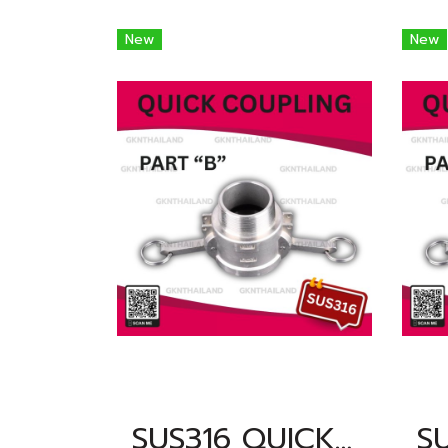
New
New
SUS316 QUICK COUPLING PART "B" SIZE : 1/2"(BSPT)