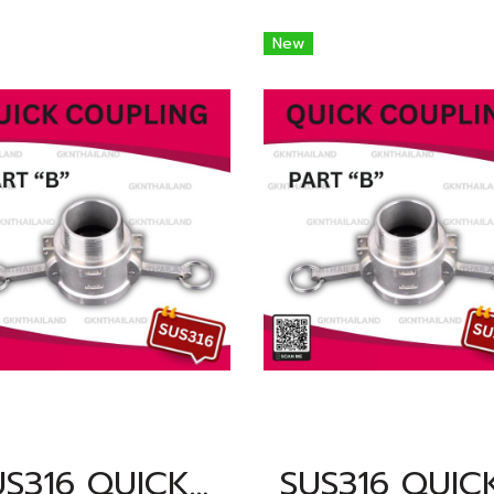
New
SUS316 QUICK COUPLING PART "B" SIZE : 3/4"(BSPT, NPT)