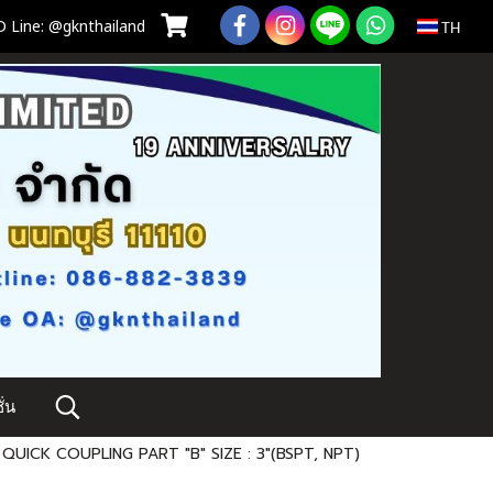
 Line: @gknthailand
TH
่น
 QUICK COUPLING PART "B" SIZE : 3"(BSPT, NPT)