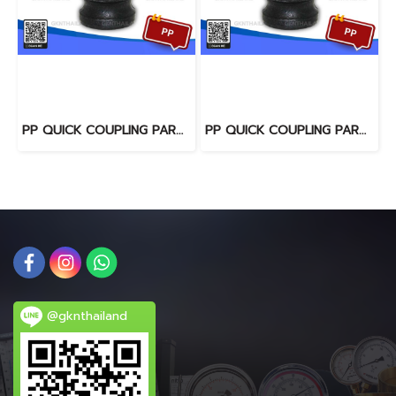
PP QUICK COUPLING PART "F" SIZE : 1.1/2"(BSPT)
PP QUICK COUPLING PART "F" SIZE : 2"(BSPT)
@gknthailand