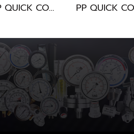
PP QUICK COUPLING PART "C" SIZE : 3"