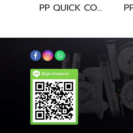
PP QUICK COUPLING PART "C" SIZE : 1"
@gknthailand