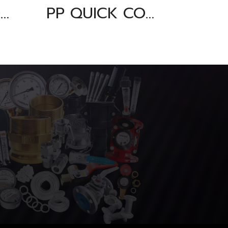
PP QUICK COUPLING PART "C" SIZE : 2"
PP QUICK COUPLING PART "C" SIZE : 1.1/2"