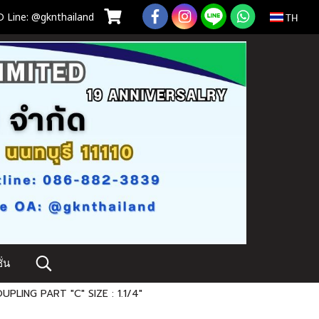
 Line: @gknthailand
TH
่น
PLING PART "C" SIZE : 1.1/4"