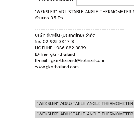
"WEKSLER" ADJUSTABLE ANGLE THERMOMETER MODEL
ก้านยาว 3.5 นิ้ว
--------------------------------------------------
บริษัท จีเคเอ็น (ประเทศไทย) จำกัด
โทร 02 925 3347-8
HOTLINE : 086 882 3839
ID-line: gkn-thailand
E-mail : gkn-thailand@hotmail.com
www.gknthailand.com
"WEKSLER" ADJUSTABLE ANGLE THERMOMETER MODEL
"WEKSLER" ADJUSTABLE ANGLE THERMOMETER MODEL