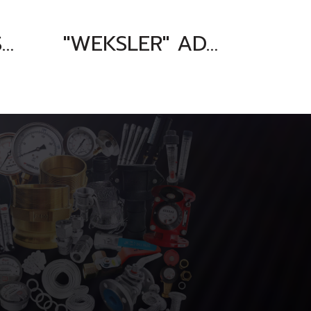
WEKSLER SUS304 THERMOWELL G6E3D2 & G6E3D2B
"WEKSLER" ADJUSTABLE ANGLE THERMOMETER MODEL : A935AD5 30-240 F&C