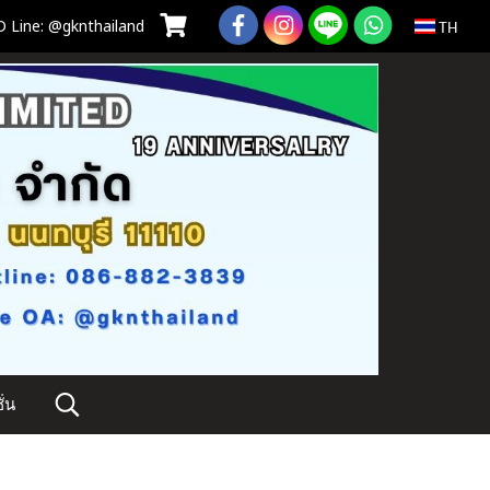
 Line: @gknthailand
TH
่น