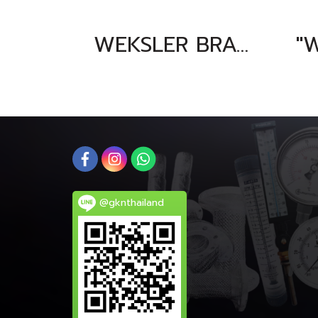
WEKSLER BRASS THERMOWELL G1E3D2 & G1E3D2B
@gknthailand