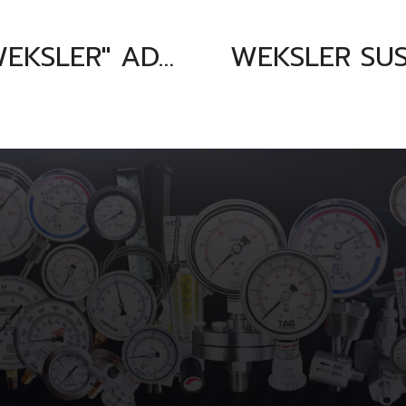
"WEKSLER" ADJUSTABLE ANGLE THERMOMETER MODEL : A935AD4 30-180 F&C