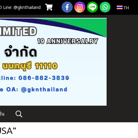
 Line: @gknthailand
TH
่น
USA"