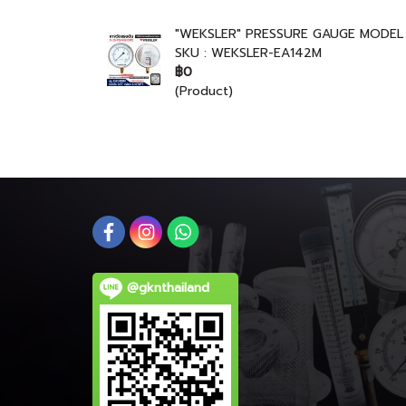
"WEKSLER" PRESSURE GAUGE MODEL :
SKU : WEKSLER-EA142M
฿0
(Product)
@gknthailand