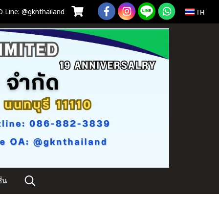
 Line: @gknthailand
TH
่น