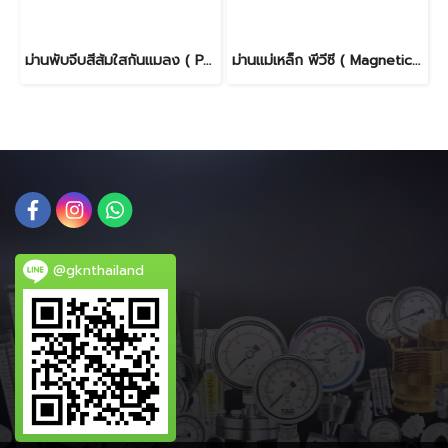
ม่านพับจีบสีส้มใสกันแมลง ( PVC Folding Curtian Anti Insect)
ม่านแม่เหล็ก พีวีซี ( Magnetic Curtain )
@gknthailand