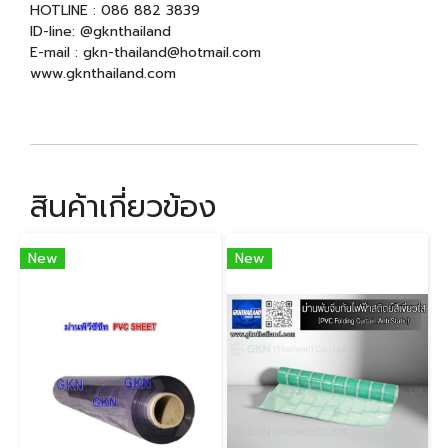
HOTLINE : 086 882 3839
ID-line: @gknthailand
E-mail : gkn-thailand@hotmail.com
www.gknthailand.com
สินค้าเกี่ยวข้อง
New
New