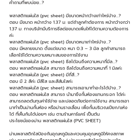
คำถามที่พบบ่อย…?
พลาสติกแผ่นใส (pvc sheet) มีขนาดหน้ากว้างเท่าไหร่บ้าง…?
ตอบ มีขนาด หน้ากว้าง 1.37 ม. แต่ถ้าลูกค้าต้องการ หน้ากว้างกว่า
1.37 ม. ทางบริษัทมีบริการซีลต่อขนาดเพิ่มให้ได้ตามความต้องการ
ค่ะ
พลาสติกแผ่นใส (pvc sheet) มีขนาดหนาเท่าไหร่บ้าง…?
ตอบ มีหลายขนาด ตั้งแต่ขนาด หนา 0.3 – 3 มิล ลูกค้าสามารถ
เลือกใช้ได้ตามความเหมาะสมของการใช้งาน
พลาสติกแผ่นใส (pvc sheet) ซีลได้จนถึงความหนากี่มีล…?
ตอบ พลาสติกแผ่นใส สามารถ ซีลได้จนถึงความหนาที่ 1 มิลค่ะ
พลาสติกแผ่นใส (pvc sheet) มีกี่สี…?
ตอบ มี 2 สีค่ะ มีสีใส และสีส้มใสค่ะ
พลาสติกแผ่นใส (pvc sheet) สามารถเอามาทำอะไรได้บ้าง…?
ตอบ พลาสติกแผ่นใส สามารถ นำมาขึงกั้นห้องแทนกระจก ได้ค่ะ
สามารถลดต้นทุนค่าใช้จ่าย และปลอดภัยต่อการใช้งาน สามารถเอา
มาทำเป็นม่านกั้นห้อง หรือม่านรางเลื่อน เพื่อกั้นบริเวณเปียก/แห้ง
ได้ ที่เห็นกันได้บ่อยๆ เช่น ตามร้านคาร์แคร์ เป็นต้น
ประโยชน์ของม่าน พลาสติกแผ่นใส (PVC SHEET)
ม่านพลาสติกใสป้องกันอุณหภูมิและควบคุมอุณหภูมิให้คงสภาพ