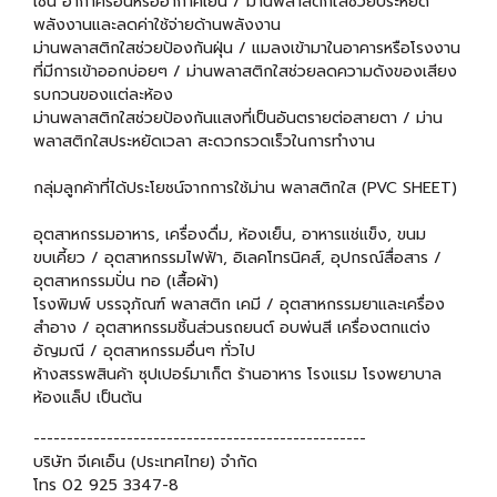
เช่น อากาศร้อนหรืออากาศเย็น / ม่านพลาสติกใสช่วยประหยัด
พลังงานและลดค่าใช้จ่ายด้านพลังงาน
ม่านพลาสติกใสช่วยป้องกันฝุ่น / แมลงเข้ามาในอาคารหรือโรงงาน
ที่มีการเข้าออกบ่อยๆ / ม่านพลาสติกใสช่วยลดความดังของเสียง
รบกวนของแต่ละห้อง
ม่านพลาสติกใสช่วยป้องกันแสงที่เป็นอันตรายต่อสายตา / ม่าน
พลาสติกใสประหยัดเวลา สะดวกรวดเร็วในการทำงาน
กลุ่มลูกค้าที่ได้ประโยชน์จากการใช้ม่าน พลาสติกใส (PVC SHEET)
อุตสาหกรรมอาหาร, เครื่องดื่ม, ห้องเย็น, อาหารแช่แข็ง, ขนม
ขบเคี้ยว / อุตสาหกรรมไฟฟ้า, อิเลคโทรนิคส์, อุปกรณ์สื่อสาร /
อุตสาหกรรมปั่น ทอ (เสื้อผ้า)
โรงพิมพ์ บรรจุภัณฑ์ พลาสติก เคมี / อุตสาหกรรมยาและเครื่อง
สำอาง / อุตสาหกรรมชิ้นส่วนรถยนต์ อบพ่นสี เครื่องตกแต่ง
อัญมณี / อุตสาหกรรมอื่นๆ ทั่วไป
ห้างสรรพสินค้า ซุปเปอร์มาเก็ต ร้านอาหาร โรงแรม โรงพยาบาล
ห้องแล็ป เป็นต้น
--------------------------------------------------
บริษัท จีเคเอ็น (ประเทศไทย) จำกัด
โทร 02 925 3347-8