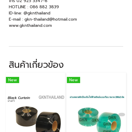
โทร 02 925 3347-8
HOTLINE : 086 882 3839
ID-line: @gknthailand
E-mail : gkn-thailand@hotmail.com
www.gknthailand.com
สินค้าเกี่ยวข้อง
New
New