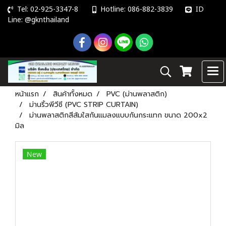
Tel: 02-925-3347-8
Hotline: 086-882-3839
ID
Line: @gknthailand
หน้าแรก
สินค้าทั้งหมด
PVC (ม่านพลาสติก)
ม่านริ้วพีวีซี (PVC STRIP CURTAIN)
ม่านพลาสติกสีส้มใสกันแมลงแบบกันกระแทก ขนาด 200x2
มิล
New