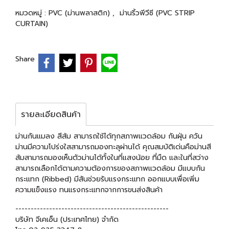
หมวดหมู่ :
PVC (ม่านพลาสติก)
,
ม่านริ้วพีวีซี (PVC STRIP
CURTAIN)
Share
รายละเอียดสินค้า
ม่านกันแมลง สีส้ม สามารถใช้ได้ทุกสภาพแวดล้อม กันฝุ่น ควัน
ม่านมีความโปร่งใสสามารถมองทะลุผ่านได้ คุณสมบัติเด่นคือม่านสี
ส้มสามารถมองเห็นตัวม่านได้ทั้งในที่แสงน้อย ที่มืด และในที่สว่าง
สามารถเลือกได้ตามความต้องการของสภาพแวดล้อม มีแบบกัน
กระแทก (Ribbed) มีสันช่วยรับแรงกระแทก ออกแบบเพื่อเพิ่ม
ความแข็งแรง ทนแรงกระแทกจากการขนส่งสินค้า
--------------------------------------------------
บริษัท จีเคเอ็น (ประเทศไทย) จำกัด