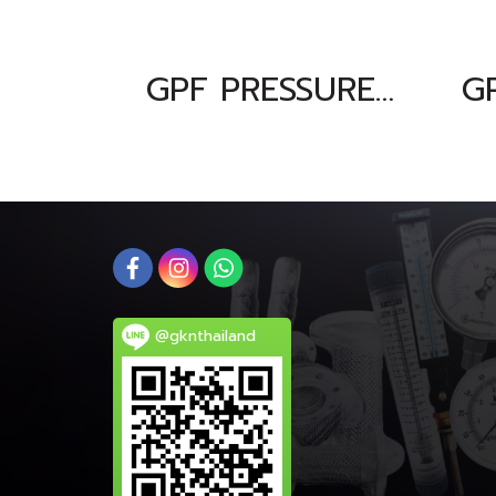
GPF PRESSURE GAUGE เกจวัดแรงดัน 0-250 bar & 0-3500 psi & 0-25000 kpa ขนาดหน้าปัทม์ 4" ตัวเรือนสแตนเลส เกลียวทองเหลืองออกล่าง 1/2"NPT
@gknthailand