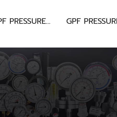
GPF PRESSURE GAUGE เกจวัดแรงดัน 0-400 bar & 0-5800 psi & 0-40000 kpa ขนาดหน้าปัทม์ 4" ตัวเรือนสแตนเลส เกลียวทองเหลืองออกล่าง 1/2"NPT